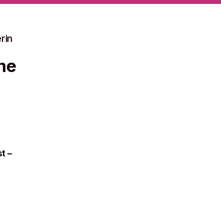
rin
he
t –