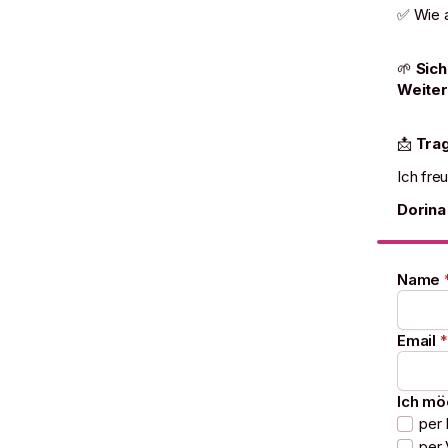
✅ Wie a
🌱
Sich
Weiter
📩
Trag
Ich fre
Dorina
Name
Email
*
Ich mö
per 
per 