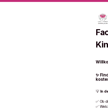
Fa
Ki
Willk
✨ Find
koste
💡
In d
✅ Ob di
✅ Welch